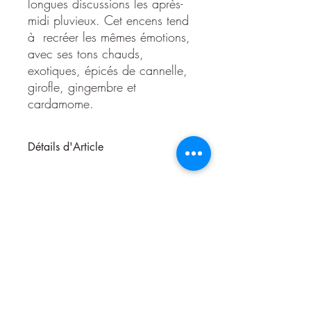
longues discussions les après-
midi pluvieux. Cet encens tend
à recréer les mêmes émotions,
avec ses tons chauds,
exotiques, épicés de cannelle,
girofle, gingembre et
cardamome.
Détails d'Article
Cet encens est réchauffant, il est idéal
lors de périodes de déprime pour
réchauffer le poumon. C'est aussi grâce
à la cannelle et le girofle qui le
compose . C'est un bon protecteur.
En Inde, le chai est plus qu'une simple
tasse de thé pour commencer la journée.
Ce thé chaud, sucré et lacté,
agrémenté d'épices et de gingembre
réchauffants, rappelle à de ces souvenirs