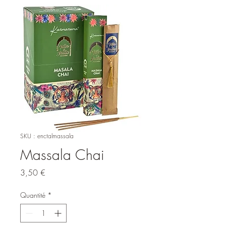
SKU : enctalmassala
Massala Chai
Prix
3,50 €
Quantité
*