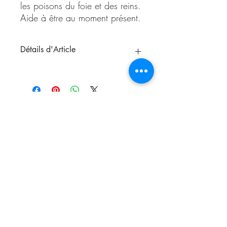
les poisons du foie et des reins.
Aide à être au moment présent.
Détails d'Article
En lithothérapie, l’obsidienne acajou est
connue pour ses propriétés d'ancrage et
de protection. Elle agit comme un
bouclier contre les énergies négatives et
les problèmes de santé, elle également
utilisée pour stabiliser l’humeur et
soulager les douleurs articulaires et
inflammatoires. Détoxifie le corps en
éliminant les poisons du foie et des reins.
Aide à être au moment présent.
Origine:
Mexique
Nous contacter
Autre nom:
Obsidienne Mahogany
Système cristallin:
Amorphe
D
ureté:
5 à 5,5
Elément:
Terre