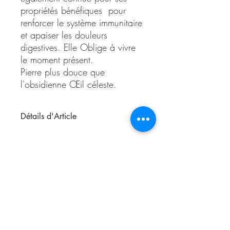
propriétés bénéfiques pour
renforcer le système immunitaire
et apaiser les douleurs
digestives. Elle Oblige à vivre
le moment présent.
Pierre plus douce que
l'obsidienne Œil céleste.
Détails d'Article
L'obsidienne Arc en Ciel est une pierre de
protection puissante qui coupe les liens
psychiques néfastes et aide à se protéger
de la magie noire, et du mauvais
Œil. Elle est également connue pour ses
propriétés bénéfiques pour renforcer le
système immunitaire et apaiser les
douleurs digestives. Elle Oblige à vivre le
moment présent.