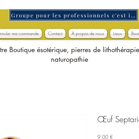
Groupe pour les professionnels c'est ici
nnuler ma commande
Contact
À propos de nous
Lieux
Bou
tre Boutique ésotérique, pierres de lithothérapie
naturopathie
Œuf Septar
Prix
9,00 €