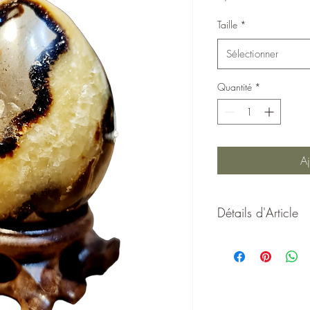
Taille
*
Sélectionner
Quantité
*
Aj
Détails d'Article
Œuf Septaria est une 
naturelle et puissanc
formée à partir de s
calcite, d'argile et d
généralement sous f