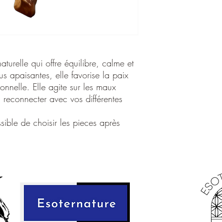
sédimentaires.
Sur le plan physique,
propriétés de guériso
utilisée pour
renforce
métabolisme et favori
turelle qui offre équilibre, calme et
En utilisant un Œuf e
us apaisantes, elle favorise la paix
de ses propriétés revi
ionnelle. Elle agite sur les maux
aident à retrouver vo
 reconnecter avec vos différentes
Sur le plan émotionn
sensation de calme et 
sible de choisir les pieces après
pour apaiser les émot
et l'anxiété, et favori
En méditant avec un 
connecter à sa vibrat
permettant de vous li
préoccupations de la
Spirituellement, la se
transformation et de 
Elle est souvent utili
énergétiques, à libére