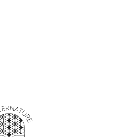
 la septaria est réputée pour ses
n et de régénération. Elle est souvent
r le système immunitaire
, stimuler le
ser la
cicatrisation des tissus
.
n septaria, vous pouvez bénéficier
talisantes et énergisantes, qui vous
tre
vitalité
et votre énergie.
el, la septaria apporte une profonde
de stabilité. Elle est souvent utilisée
ions tumultueuses, soulager le stress
ser un sentiment de paix intérieure.
oeuf en septaria, vous pouvez vous
ion
apaisante
et équilibrante, vous
bérer des tensions et des
 vie quotidienne.
ptaria est une pierre de
croissance personnelle.
sée pour aider à éliminer les blocages
r les émotions refoulées et à ouvrir