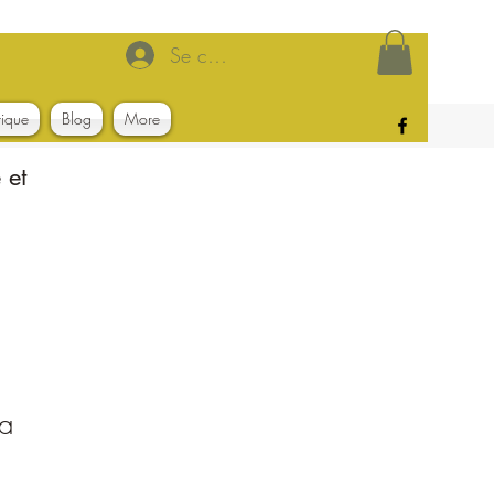
Se connecter
tique
Blog
More
 et
ia