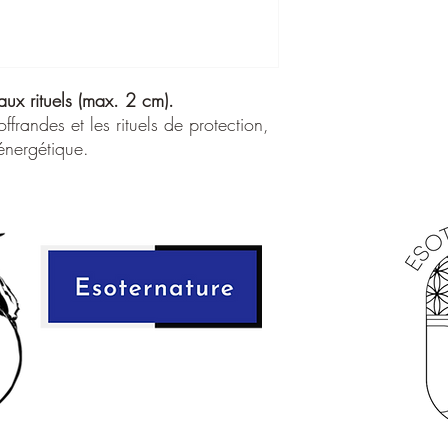
les rituels de purificat
spirituelle.
Chaque morceau est
u
nuances naturelles du boi
aux rituels (max. 2 cm).
intégré à des préparatio
Vertus ésotériques
ffrandes et les rituels de protection,
Favorise la paix et 
 énergétique.
Apporte protection 
Soutient la purifica
Aide à l’ancrage et
Élève la vibration de
Utilisation:
À brûler seul ou av
À placer sur un
aut
À intégrer dans de
À utiliser lors de mé
🌿
Conseil
: toujours u
intention claire
Sachet de 20 gr