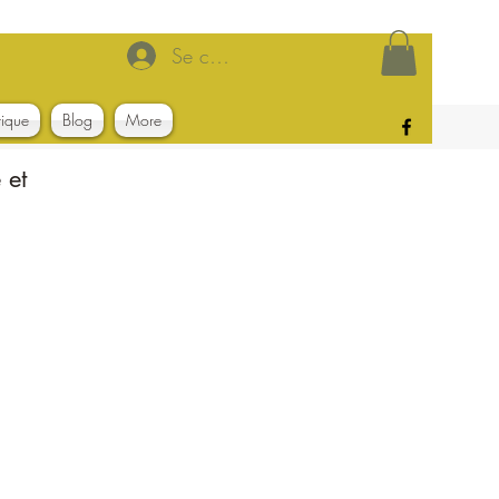
Se connecter
tique
Blog
More
 et