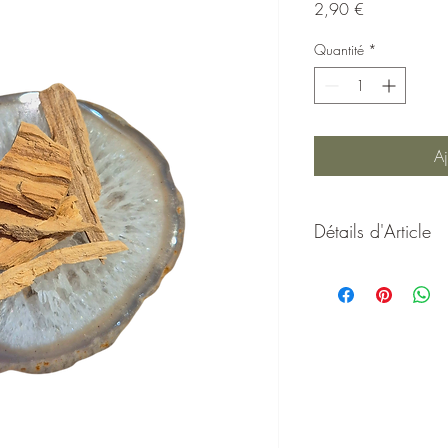
Prix
2,90 €
Quantité
*
Aj
Détails d'Article
Bois d’olivier naturel 
Ces
morceaux de bois d
et découpés, sont dest
et énergétiques
. D’une 
sont faciles à utiliser 
résines, herbes ou poudr
Le bois d’olivier est re
de paix, de protection
en fumigation, en offr