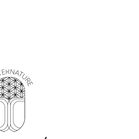
ion, d’harmonisation et d’élévation
nique
, marqué par la texture et les
s. Il peut être utilisé tel quel ou
ns rituelles personnalisées.
l’harmonie
et bénédiction
tion douce
 à la sagesse
s rituels et des lieux
ec de l’encens
sur charbon ardent
el
ou dans un bol d’offrande
s
sachets mojo
ou rituels de protection
ditations ou prières
tiliser dans un espace aéré et avec une