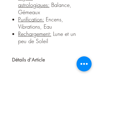
astrologiques:
Balance,
Gémeaux
Purification:
Encens,
Vibrations, Eau
Rechargement:
Lune et un
peu de Soleil
Détails d'Article
L'Opale des Andes vous aide à
lâcher prise. Cette pierre douce
vous soulage l'esprit et diminue
l'angoisse. Si vous souffrez de peine
de coeur cette pierre vous est idéale
car elle soigne les blessures
émotionnelles. Parfait pour les
enfants qui font beaucoup de
cauchemars.
Taille:
Environ 2,5 à 4 cm par 2