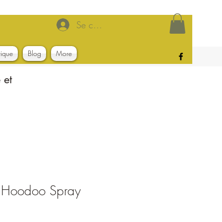
Se connecter
tique
Blog
More
 et
 Hoodoo Spray