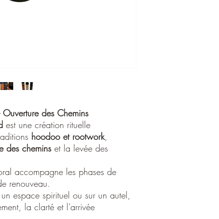
le plan personnel, prof
spray a été conçu co
d’accompagnement
, p
les opportunités justes 
renouveau et la progre
Son parfum est
lumineu
accords
orangés et ver
croissance et de renouv
sensation d’ouverture e
douce et chaleureuse anc
continuité.
Ouverture des Chemins
Accord olfactif:
d
est une création rituelle
Dominante :
notes o
raditions
hoodoo et rootwork
,
Notes de soutien :
f
re des chemins
et la levée des
Sur le plan ésotérique
:
floral accompagne les phases de
ouvrir les chemins e
favoriser les opport
de renouveau.
départs
 un espace spirituel ou sur un autel,
accompagner les rit
ent, la clarté et l’arrivée
transition