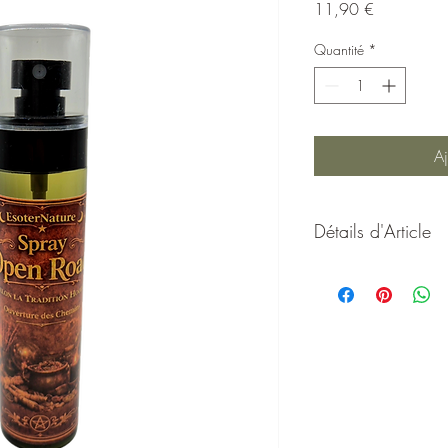
Prix
11,90 €
Quantité
*
Aj
Détails d'Article
Spray Hoodoo Open R
Création rituelle Esote
Le
Spray Hoodoo Ope
d’
Esoternature
, inspiré
et rootwork
, où l’ouver
fondamental visant à lev
permettre l’avancée su
Dans la tradition hoodo
lorsque l’on se sent blo