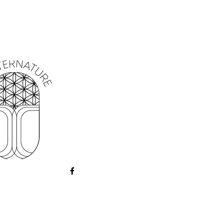
otivation et la circulation des énergies
, dans l’aura, sur un lieu de passage,
rituel ou un autel. Utiliser avec une
rture, de mouvement et d’alignement,
oo.
itualisé par Esoternature
, dans une
pirituelle respectueuse des traditions.
age spirituel uniquement – non classé
alisée ( demineralized water), Parfum
ur (Preservative hebeatol), colorant cl