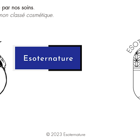
soutenir l’élan, la m
sé par nos soins
.
Utilisation spirituelle
 non classé cosmétique.
Vaporiser autour de soi
un espace de travail spi
intention claire d’ouve
selon la tradition hood
✨ Chaque flacon est
r
démarche artisanale et s
Produit ésotérique – us
cosmétique.
Ingrédients:
Eau déminer
(Fragrance), Conservate
18965, cl 16255
© 2023 Esoternature