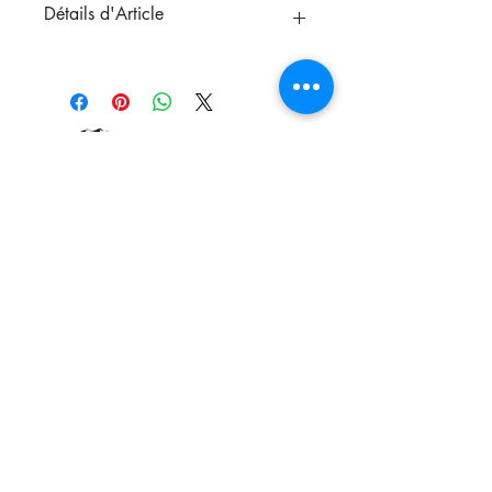
Détails d'Article
Oracle Magick et Mediums
Laissez entrer la magie dans votre vie !
Puissant outil de divination, cet oracle de
40 cartes modernes et inspirantes vous
plongera dans un large éventail de
pratiques sorcières. Véritable lumière sur
vos expériences inexplicables, il vous
ouvrira les portes de votre éveil spirituel.
À travers des méditations, des rituels, des
affirmations, un travail ancestral ou
encore une reconnexion à votre enfant
Nous contacter
intérieur, accédez à davantage de sacre´
dans votre vie et apprenez à donner un
sens a` vos intuitions. Un oracle
accessible qui ravira tous ceux qui sont
prêts a` recevoir les messages du monde
des esprits
Éditeur ‏ : ‎ Arcana Sacra