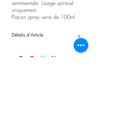
sentimentale. Usage spirituel
uniquement.
Flacon spray verre de 100ml
Détails d'Article
Atrapa Hombre
:
Attire l’Homme
Parfum spirituel de tradition afro-
caribéenne / latino-américaine
Fabriqué en EU
Format :
Spray 100 ml
Usage
spirituel uniquement – hors peau
Atrapa Hombre
est un parfum spirituel
utilisé dans les pratiques ésotériques pour
accompagner les travaux liés à
l’
attraction
, au
magnétisme personnel
et
à l’
ouverture aux rencontres
. Il agit sur le
Nous contacter
plan énergétique pour renforcer l’aura, le
charisme et la présence personnelle.
Ce parfum est traditionnellement employé