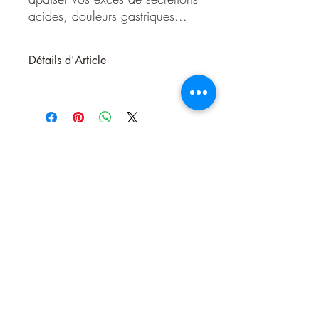
acides, douleurs gastriques...
Détails d'Article
La Pierre de Lune rappelant la
clarté lunaire, aidera votre bonheur
conjugal, ainsi que vos relations
intimes et votre fertilité. Elle estaussi
excellente pour stimuler l'imagination
tout en vous aidant pour la prise de
décision et de clairvoyance. Pierre
pleine de sensibilité, sur le plan
physique elle vous aidera à apaiser
vos excès de sécrétions acides,
Nous contacter
douleurs gastriques...
Origine:
Inde
Système cristallin:
Monoclinique
Dureté:
6
Elément:
Vent