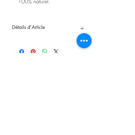
100% naturel.
Détails d'Article
Saint Benoit apporte la protection contre
les énergies négatives mais aussi très utile
en exorcisme.
Parfum:
Benjoin
Marque:
Aromatika
Boîte de 15 gr d'environ 12 bâtons
avec prière
Encens Vedic Masala fabriqué à la
main avec des plantes naturelles,
encens 100% naturel.
Prière à Saint Benoit
Nous contacter
Modèle de vie céleste, Benoit, notre
docteur et notre guide, vous dont l'âme
unie au Christ exulte dans le ciel, gardez,
Pasteur plein de sollicitude, votre