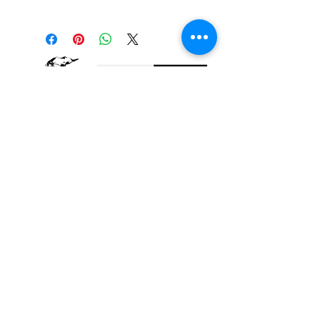
La bougie de neuvaine au Saint-Esprit est
un puissant outil spirituel utilisé pour
invoquer la présence et la guidance
divine. Allumée pendant 9 jours
consécutifs, elle symbolise la purification,
la clarté de l'esprit et la force spirituelle.
Dédiée au Saint-Esprit, elle aide à
recevoir des inspirations divines, à
apaiser les inquiétudes et à renforcer la
foi. Idéale pour les prières, les
méditations ou les demandes spéciales,
Nous contacter
cette bougie est une alliée pour ceux qui
cherchent réconfort, protection et
élévation spirituelle.
Bougie qui dure 9 jours en Cire 100%
végétale.
hauteur 18 cm diamètre 6 cm.