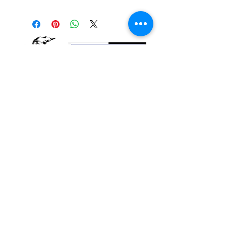
Le savon de anti Sorcellerie « Arrasa
Brujeri­a » est utilisé spécialement pour
lutter contre les énergies négatives. Il
dissout la charge négative émise par les
personnes toxiques.
Il annule le mauvais Oeil, les
malédictions, la sorcellerie et les sorts.
Savon de 100 gr
Ingrédients:
Sodium Cocoate, aqua,
glycerin, parfum, tocopherol,
CI75470, coumarin, citronellol,
Nous contacter
geraniol, hexyl cinnamal, limonene.