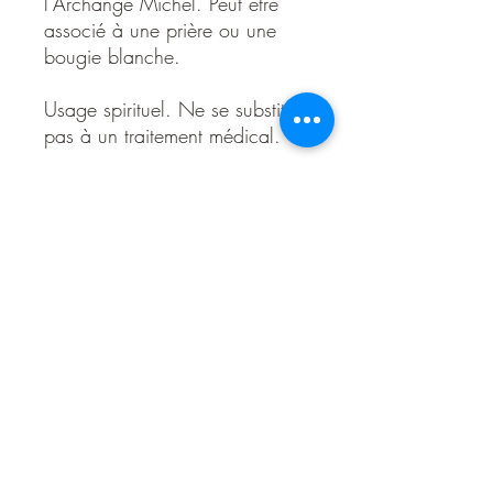
l’Archange Michel. Peut être
associé à une prière ou une
bougie blanche.
Usage spirituel. Ne se substitue
pas à un traitement médical.
Savon de 100 gr
Détails d'Article
Savon Saint Michel – Protection, Justice
& Force Divine
Invoquez la lumière de l’Archange Saint
Michel à travers ce savon rituel artisanal,
magnétisé et énergétisé pour renforcer
votre protection spirituelle au quotidien.
Saint Michel, chef des armées célestes,
est reconnu pour son pouvoir de couper