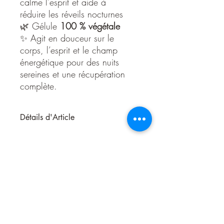
calme l’esprit et aide à
réduire les réveils nocturnes
🌿 Gélule
100 % végétale
✨ Agit en douceur sur le
corps, l’esprit et le champ
énergétique pour des nuits
sereines et une récupération
complète.
Détails d'Article
Sommeil – Calme, repos & harmonisation
énergétique
Le complément alimentaire
Sommeil
de
Esoternature
a été conçu pour vous aider
à retrouver un endormissement naturel, un
sommeil profond et un réveil plus léger.
Grâce à sa
formule synergique de
plantes calmantes et de substances