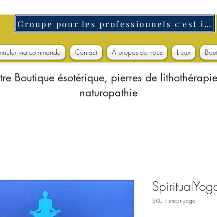
Groupe pour les professionnels c'est ici
nnuler ma commande
Contact
À propos de nous
Lieux
Bou
tre Boutique ésotérique, pierres de lithothérapie
naturopathie
SpiritualYog
SKU : encsriyoga