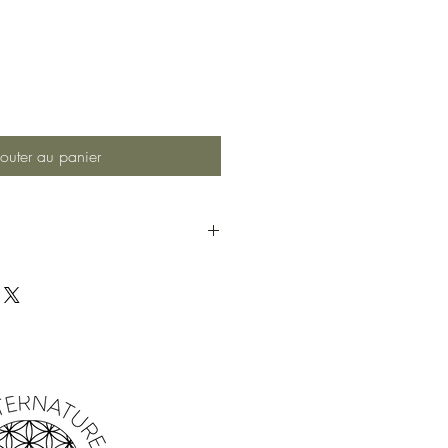
outer au panier
d'huiles essentielles naturelles pour
orter harmonie en calmant le mental. .
nt créés avec soin et compétence, ce
plement incomparables. Obtenez
coule par cette expérience de bien-être.
 sans charbon, à l'aide d'un
e clarifié), d'herbes, de poudre de
sines végétales, de miel et d'huiles