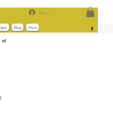
Se connecter
tique
Blog
More
 et
a