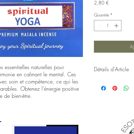
Prix
2,80 €
Quantité
*
Aj
es essentielles naturelles pour
Détails d'Article
harmonie en calmant le mental. Ces
vec soin et compétence, ce qui les
Encens spirituel enrichi 
arables. Obtenez l'énergie positive
apaiser l'esprit et app
Ces bâtons d'encens so
e de bien-être.
qui les rends tout sim
l'énergie positive qui 
Encens Masala fabriqué
mélange de Ghee (Beurr
bois (Margousier), de ré
essentielles naturelles.