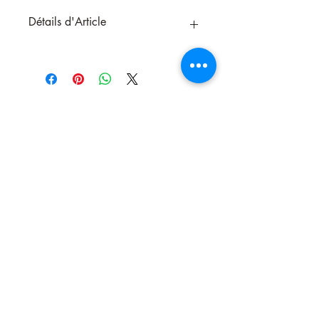
Détails d'Article
La vanille apporte une odeur agréable à
votre intérieur, offre relaxation et
traditionnellement on dit que la vanille est
une plante érotique.
Plante vénusienne avec un feu dense.
Encens Masala fabriquer sans charbon,
à l'aide d'un mélange de Ghee (Beurre
clarifié), d'herbes, de poudre de bois
(Margousier), de résines végétales, de
miel et d'huiles essentielles naturelles.
Papier recyclé
Nous contacter
Pas de produits animaux
Pas de travail d'enfants
Pas de substances toxique lors de sa
fabrication.
boite de 15 grammes d'environ 13
bâtons
Marque: Vijayshree