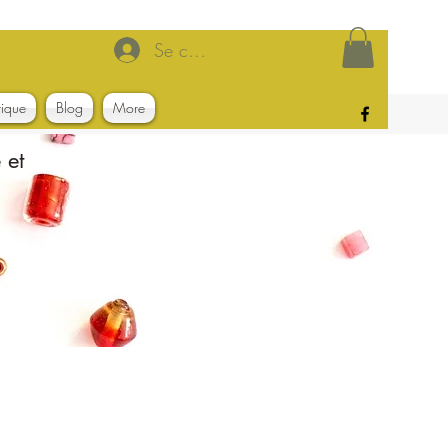
Se connecter
tique
Blog
More
 et