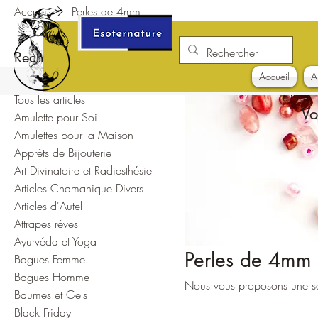
Accueil
Perles de 4mm
Rechercher par
Accueil
A
Tous les articles
Vo
Amulette pour Soi
Amulettes pour la Maison
Apprêts de Bijouterie
Art Divinatoire et Radiesthésie
Articles Chamanique Divers
Articles d'Autel
Attrapes rêves
Ayurvéda et Yoga
Perles de 4mm
Bagues Femme
Bagues Homme
Nous vous proposons une sél
Baumes et Gels
Black Friday