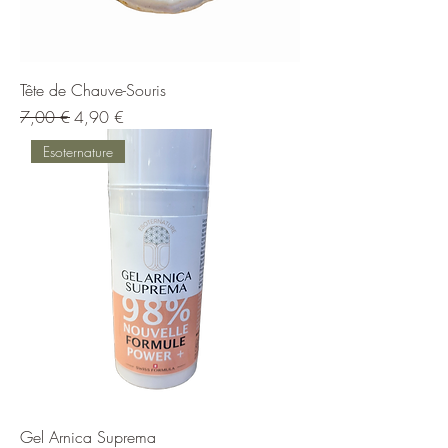
Tête de Chauve-Souris
Prix original
Prix promotionnel
7,00 €
4,90 €
Esoternature
Gel Arnica Suprema