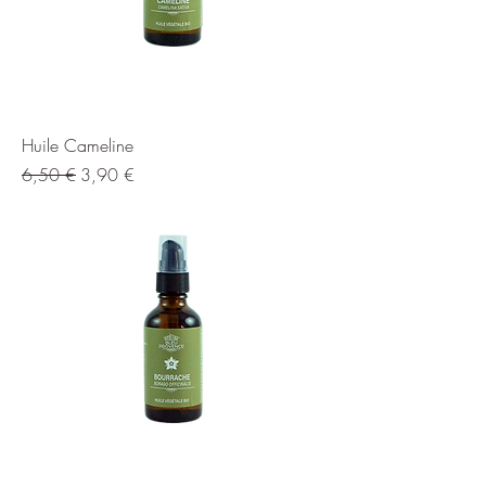
Huile Cameline
Prix original
Prix promotionnel
6,50 €
3,90 €