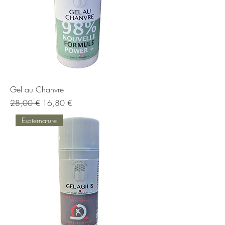
Gel au Chanvre
Prix original
Prix promotionnel
28,00 €
16,80 €
Esoternature