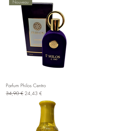
Nouveau
Parfum Philos Centro
Prix original
Prix promotionnel
34,90 €
24,43 €