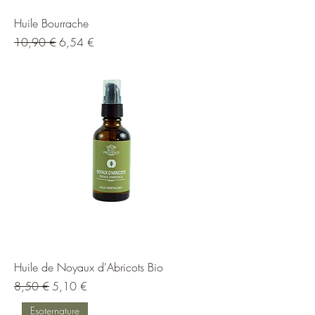
Huile Bourrache
Prix original
Prix promotionnel
10,90 €
6,54 €
Huile de Noyaux d'Abricots Bio
Prix original
Prix promotionnel
8,50 €
5,10 €
Esoternature