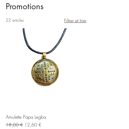
Promotions
22 articles
Filtrer et trier
Amulette Papa Legba
Prix original
Prix promotionnel
18,00 €
12,60 €