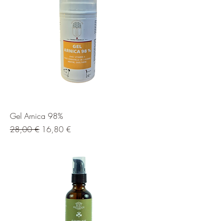
Gel Arnica 98%
Prix original
Prix promotionnel
28,00 €
16,80 €