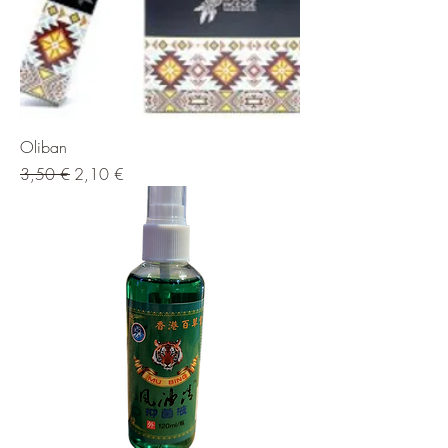
Oliban
Prix original
Prix promotionnel
3,50 €
2,10 €