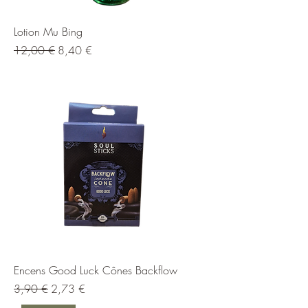
Lotion Mu Bing
Prix original
Prix promotionnel
12,00 €
8,40 €
Encens Good Luck Cônes Backflow
Prix original
Prix promotionnel
3,90 €
2,73 €