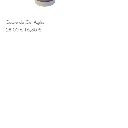
Copie de Gel Agilis
Prix original
Prix promotionnel
28,00 €
16,80 €