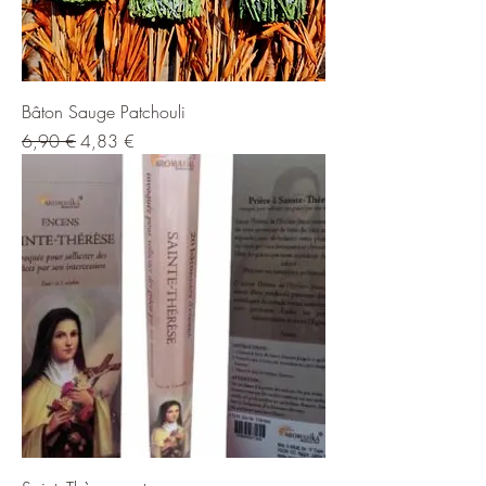
Bâton Sauge Patchouli
Prix original
Prix promotionnel
6,90 €
4,83 €