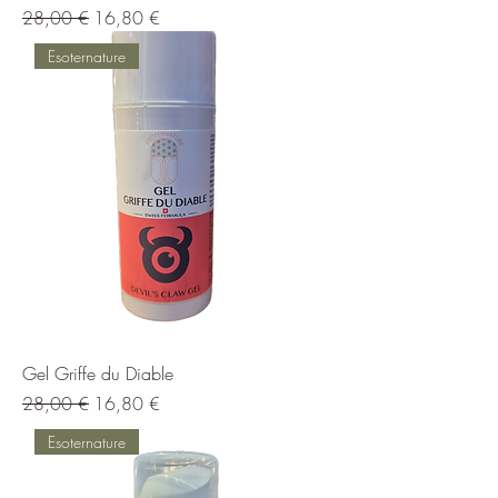
Prix original
Prix promotionnel
28,00 €
16,80 €
Esoternature
Gel Griffe du Diable
Prix original
Prix promotionnel
28,00 €
16,80 €
Esoternature