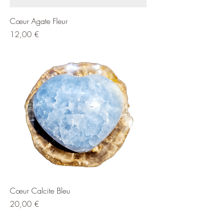
Cœur Agate Fleur
Prix
12,00 €
Cœur Calcite Bleu
Prix
20,00 €