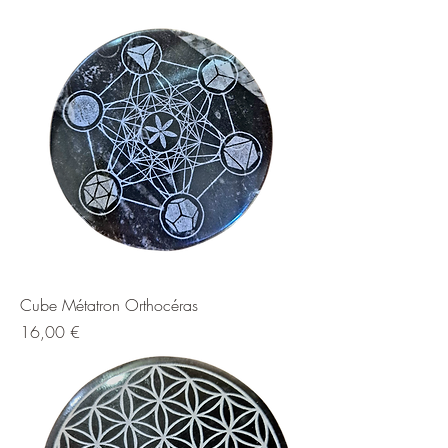
Cube Métatron Orthocéras
Prix
16,00 €