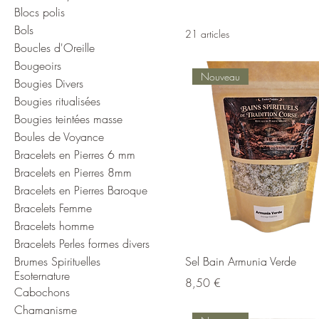
l'esprit, laissant votre pea
Blocs polis
bénéficiez d'une expérience
Bols
21 articles
Boucles d'Oreille
Bougeoirs
Nouveau
Bougies Divers
Bougies ritualisées
Bougies teintées masse
Boules de Voyance
Bracelets en Pierres 6 mm
Bracelets en Pierres 8mm
Bracelets en Pierres Baroque
Bracelets Femme
Bracelets homme
Bracelets Perles formes divers
Brumes Spirituelles
Sel Bain Armunia Verde
Esoternature
Prix
8,50 €
Cabochons
Chamanisme