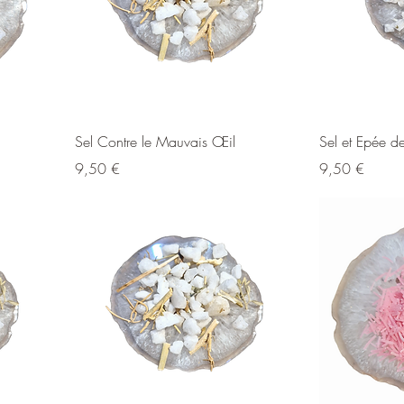
Sel Contre le Mauvais Œil
Sel et Epée d
Prix
Prix
9,50 €
9,50 €