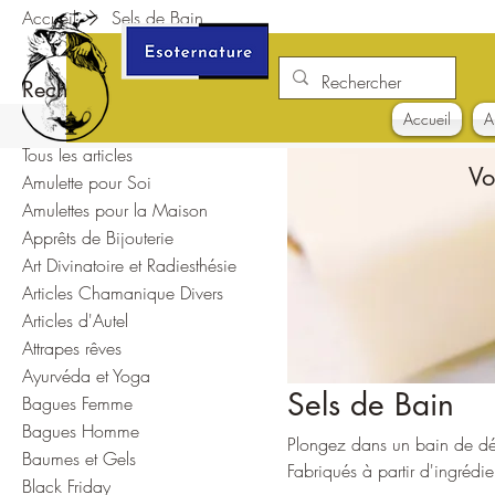
Accueil
Sels de Bain
Rechercher par
Accueil
A
Tous les articles
Vo
Amulette pour Soi
Amulettes pour la Maison
Apprêts de Bijouterie
Art Divinatoire et Radiesthésie
Articles Chamanique Divers
Articles d'Autel
Attrapes rêves
Ayurvéda et Yoga
Sels de Bain
Bagues Femme
Bagues Homme
Plongez dans un bain de déte
Baumes et Gels
Fabriqués à partir d'ingrédie
Black Friday