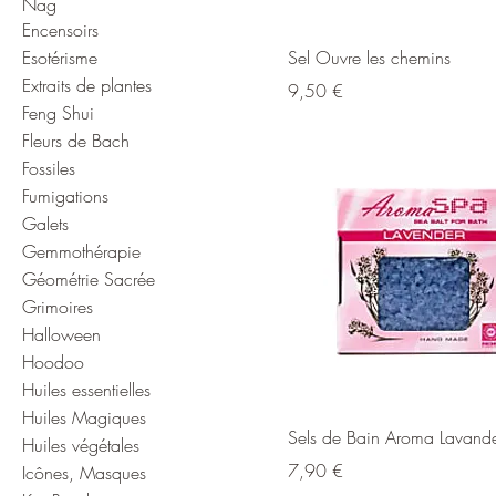
Nag
Encensoirs
Esotérisme
Sel Ouvre les chemins
Extraits de plantes
Prix
9,50 €
Feng Shui
Fleurs de Bach
Fossiles
Fumigations
Galets
Gemmothérapie
Géométrie Sacrée
Grimoires
Halloween
Hoodoo
Huiles essentielles
Huiles Magiques
Sels de Bain Aroma Lavand
Huiles végétales
Prix
7,90 €
Icônes, Masques