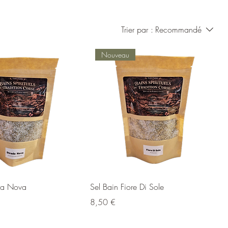
 et
Trier par :
Recommandé
Nouveau
ada Nova
Sel Bain Fiore Di Sole
Prix
8,50 €