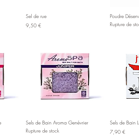
Sel de rue
Poudre Désen
Rupture de st
Prix
9,50 €
e
Sels de Bain Aroma Genévrier
Sels de Bain L
Rupture de stock
Prix
7,90 €