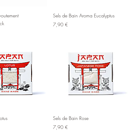
voutement
Sels de Bain Aroma Eucalyptus
ock
Prix
7,90 €
otus
Sels de Bain Rose
Prix
7,90 €