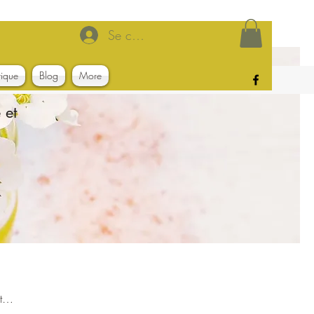
Se connecter
tique
Blog
More
 et
t