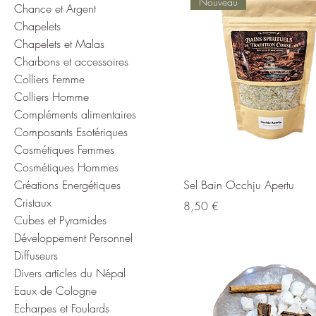
Nouveau
Chance et Argent
Chapelets
Chapelets et Malas
Charbons et accessoires
Colliers Femme
Colliers Homme
Compléments alimentaires
Composants Esotériques
Cosmétiques Femmes
Cosmétiques Hommes
Créations Energétiques
Sel Bain Occhju Apertu
Cristaux
Prix
8,50 €
Cubes et Pyramides
Développement Personnel
Diffuseurs
Divers articles du Népal
Eaux de Cologne
Echarpes et Foulards