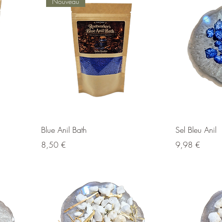
Nouveau
Blue Anil Bath
Sel Bleu Anil
Prix
Prix
8,50 €
9,98 €