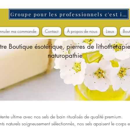
Groupe pour les professionnels c'est ici
nnuler ma commande
Contact
À propos de nous
Lieux
Bou
tre Boutique ésotérique, pierres de lithothérapie
naturopathie
nte ultime avec nos sels de bain ritualisés de qualité premium.
nts naturels soigneusement sélectionnés, nos sels apaisent le corps e